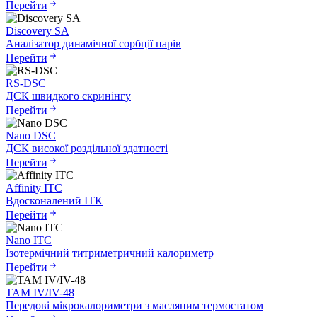
Перейти
Discovery SA
Аналізатор динамічної сорбції парів
Перейти
RS-DSC
ДСК швидкого скринінгу
Перейти
Nano DSC
ДСК високої роздільної здатності
Перейти
Affinity ITC
Вдосконалений ІТК
Перейти
Nano ITC
Ізотермічний титриметричний калориметр
Перейти
TAM IV/IV-48
Передові мікрокалориметри з масляним термостатом