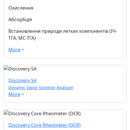
Окислення
Абсорбція
Встановлення природи летких компонентів (ІЧ-
ТГА, МС-ТГА)
More
Discovery SA
Dynamic Vapor Sorption Analyzer
More
Discovery Core Rheometer (DCR)