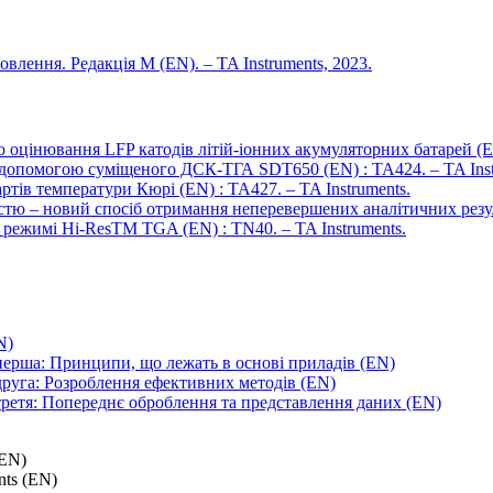
влення. Редакція M (EN). – TA Instruments, 2023.
цінювання LFP катодів літій-іонних акумуляторних батарей (EN)
допомогою суміщеного ДСК-ТГА SDT650 (EN) : TA424. – TA Inst
тів температури Кюрі (EN) : TA427. – TA Instruments.
тю – новий спосіб отримання неперевершених аналітичних результ
 режимі Hi-ResTM TGA (EN) : TN40. – TA Instruments.
N)
 перша: Принципи, що лежать в основі приладів (EN)
друга: Розроблення ефективних методів (EN)
 третя: Попереднє оброблення та представлення даних (EN)
(EN)
nts (EN)