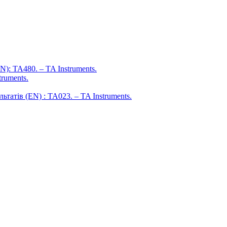
: TA480. – TA Instruments.
ruments.
атів (EN) : TA023. – TA Instruments.