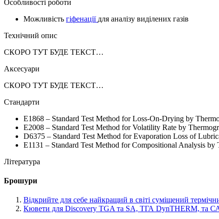
Особливості роботи
Можливість
гіфенації
для аналізу виділених газів
Технічний опис
СКОРО ТУТ БУДЕ ТЕКСТ…
Аксесуари
СКОРО ТУТ БУДЕ ТЕКСТ…
Стандарти
E1868 – Standard Test Method for Loss-On-Drying by Thermo
E2008 – Standard Test Method for Volatility Rate by Thermogr
D6375 – Standard Test Method for Evaporation Loss of Lubri
E1131 – Standard Test Method for Compositional Analysis by
Література
Брошури
Відкрийте для себе найкращий в світі суміщений термічний
Кювети для Discovery TGA та SA, ТГА DynTHERM, та СА I