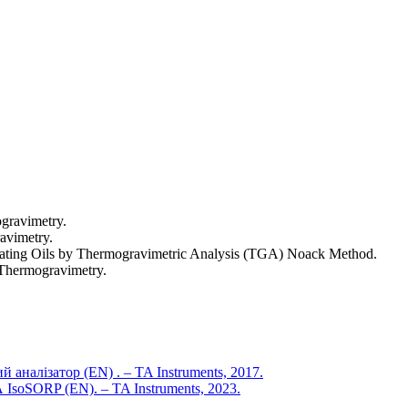
gravimetry.
avimetry.
cating Oils by Thermogravimetric Analysis (TGA) Noack Method.
 Thermogravimetry.
 аналізатор (EN) . – TA Instruments, 2017.
soSORP (EN). – TA Instruments, 2023.