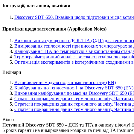
Інструкції, настанови, вказівки
Discovery SDT 650. Вказівки щодо підготовки місця встано
Примітки щодо застосування (Application Notes)
Використання суміщеного ДСК-ТГА (СДТ) для термічного о
Вимірювання теплоємності при високих температурах за 
Калібрування ТГА по температурі з використанням стандар
Термогравіметричний аналіз з високою роздільною здатніс
Оптимізація експериментів з ізотермічними сходинками в
Вебінари
Встановлення модуля подачі змішаного газу (EN)
Калібрування по теплоємності на Discovery SDT 650 (EN)
Виконання калібрування по масі на Discovery SDT 650 (E
Стратегії покращення даних термічного аналізу. Частина
Стратегії покращення даних термічного аналізу. Частина 
Стратегії покращення даних термічного аналізу. Частина
Відео
Потужний Discovery SDT 650 – ДСК та ТГА в одному цілому! 
5 років гарантії на вимірювальні комірки та печі від TA Instrume