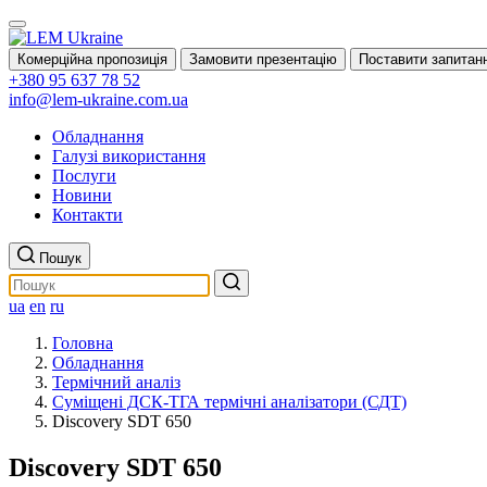
Комерційна пропозиція
Замовити презентацію
Поставити запитан
+380 95 637 78 52
info@lem-ukraine.com.ua
Обладнання
Галузі використання
Послуги
Новини
Контакти
Пошук
ua
en
ru
Головна
Обладнання
Термічний аналіз
Суміщені ДСК-ТГА термічні аналізатори (СДТ)
Discovery SDT 650
Discovery SDT 650