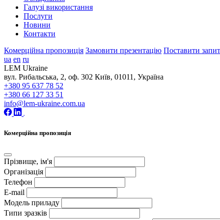
Галузі використання
Послуги
Новини
Контакти
Комерційна пропозиція
Замовити презентацію
Поставити запи
ua
en
ru
LEM Ukraine
вул. Рибальська, 2, оф. 302 Київ, 01011, Україна
+380 95 637 78 52
+380 66 127 33 51
info@lem-ukraine.com.ua
Комерційна пропозиція
Прізвище, ім'я
Організація
Телефон
E-mail
Модель приладу
Типи зразків