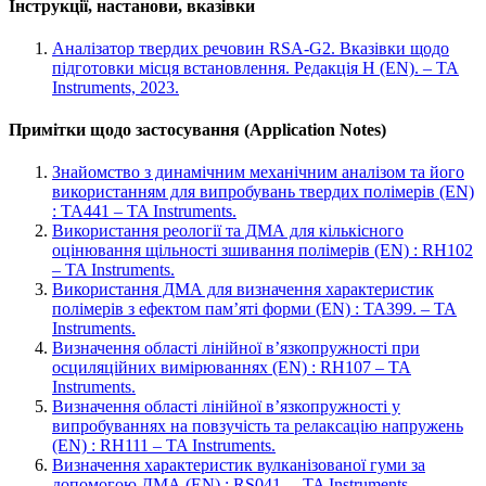
Інструкції, настанови, вказівки
Аналізатор твердих речовин RSA-G2. Вказівки щодо
підготовки місця встановлення. Редакція H (EN). – TA
Instruments, 2023.
Примітки щодо застосування (Application Notes)
Знайомство з динамічним механічним аналізом та його
використанням для випробувань твердих полімерів (EN)
: TA441 – TA Instruments.
Використання реології та ДМА для кількісного
оцінювання щільності зшивання полімерів (EN) : RH102
– TA Instruments.
Використання ДМА для визначення характеристик
полімерів з ефектом пам’яті форми (EN) : TA399. – TA
Instruments.
Визначення області лінійної в’язкопружності при
осциляційних вимірюваннях (EN) : RH107 – TA
Instruments.
Визначення області лінійної в’язкопружності у
випробуваннях на повзучість та релаксацію напружень
(EN) : RH111 – TA Instruments.
Визначення характеристик вулканізованої гуми за
допомогою ДМА (EN) : RS041. – TA Instruments.