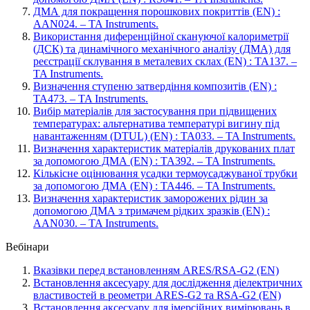
ДМА для покращення порошкових покриттів (EN) :
AAN024. – TA Instruments.
Використання диференційної скануючої калориметрії
(ДСК) та динамічного механічного аналізу (ДМА) для
реєстрації склування в металевих склах (EN) : TA137. –
TA Instruments.
Визначення ступеню затвердіння композитів (EN) :
TA473. – TA Instruments.
Вибір матеріалів для застосування при підвищених
температурах: альтернатива температурі вигину під
навантаженням (DTUL) (EN) : TA033. – TA Instruments.
Визначення характеристик матеріалів друкованих плат
за допомогою ДМА (EN) : TA392. – TA Instruments.
Кількісне оцінювання усадки термоусаджуваної трубки
за допомогою ДМА (EN) : TA446. – TA Instruments.
Визначення характеристик заморожених рідин за
допомогою ДМА з тримачем рідких зразків (EN) :
AAN030. – TA Instruments.
Вебінари
Вказівки перед встановленням ARES/RSA-G2 (EN)
Встановлення аксесуару для дослідження діелектричних
властивостей в реометри ARES-G2 та RSA-G2 (EN)
Встановлення аксесуару для імерсійних вимірювань в