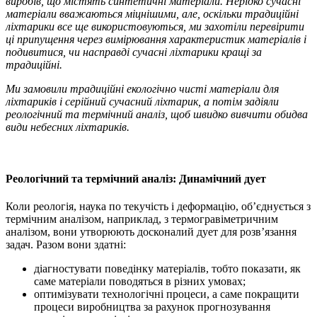
виробів, що містять синтетичні матеріали. Нерідко сучасні
матеріали вважаються міцнішими, але, оскільки традиційні
ліхтарики все ще використовуються, ми захотіли перевірити
ці припущення через вимірювання характеристик матеріалів і
подивитися, чи насправді сучасні ліхтарики кращі за
традиційні.
Ми замовили традиційні екологічно чисті матеріали для
ліхтариків і серійний сучасний ліхтарик, а потім задіяли
реологічний та термічний аналіз, щоб швидко вивчити обидва
види небесних ліхтариків.
Реологічний та термічний аналіз: Динамічний дует
Коли реологія, наука по текучість і деформацію, об’єднується з
термічним аналізом, наприклад, з термогравіметричним
аналізом, вони утворюють досконалий дует для розв’язання
задач. Разом вони здатні:
діагностувати поведінку матеріалів, тобто показати, як
саме матеріали поводяться в різних умовах;
оптимізувати технологічні процеси, а саме покращити
процеси виробництва за рахунок прогнозування