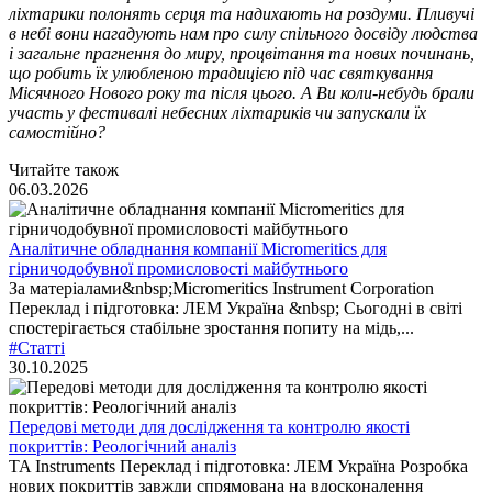
ліхтарики полонять серця та надихають на роздуми. Пливучі
в небі вони нагадують нам про силу спільного досвіду людства
і загальне прагнення до миру, процвітання та нових починань,
що робить їх улюбленою традицією під час святкування
Місячного Нового року та після цього. А Ви коли-небудь брали
участь у фестивалі небесних ліхтариків чи запускали їх
самостійно?
Читайте також
06.03.2026
Аналітичне обладнання компанії Micromeritics для
гірничодобувної промисловості майбутнього
За матеріалами&nbsp;Micromeritics Instrument Corporation
Переклад і підготовка: ЛЕМ Україна &nbsp; Сьогодні в світі
спостерігається стабільне зростання попиту на мідь,...
#Статті
30.10.2025
Передові методи для дослідження та контролю якості
покриттів: Реологічний аналіз
TA Instruments Переклад і підготовка: ЛЕМ Україна Розробка
нових покриттів завжди спрямована на вдосконалення