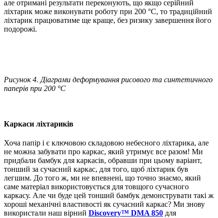
але отримані результати переконують, що якщо серійний
ліхтарик може виконувати роботу при 200 °C, то традиційний
ліхтарик працюватиме ще краще, без ризику завершення його
подорожі.
Рисунок 4. Діаграми деформування рисового та синтетичного
паперів при 200 °C
Каркаси ліхтариків
Хоча папір і є ключовою складовою небесного ліхтарика, але
не можна забувати про каркас, який утримує все разом! Ми
придбали бамбук для каркасів, обравши при цьому варіант,
тонший за сучасний каркас, для того, щоб ліхтарик був
легшим. До того ж, ми не впевнені, що точно знаємо, який
саме матеріал використовується для товщого сучасного
каркасу. Але чи буде цей тонший бамбук демонструвати такі ж
хороші механічні властивості як сучасний каркас? Ми знову
використали наш вірний
Discovery™ DMA 850
для