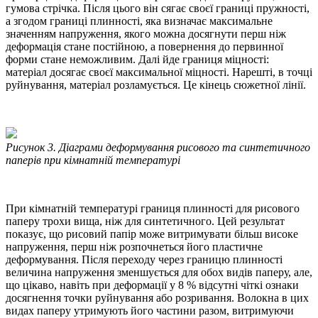
гумова стрічка. Після цього він сягає своєї границі пружності,
а згодом границі плинності, яка визначає максимальне
значенням напруження, якого можна досягнути перш ніж
деформація стане постійною, а повернення до первинної
форми стане неможливим. Далі йде границя міцності:
матеріал досягає своєї максимальної міцності. Нарешті, в точці
руйнування, матеріал розламується. Це кінець сюжетної лінії.
Рисунок 3. Діаграми деформування рисового та синтетичного
паперів при кімнатній температурі
При кімнатній температурі границя плинності для рисового
паперу трохи вища, ніж для синтетичного. Цей результат
показує, що рисовий папір може витримувати більш високе
напруження, перш ніж розпочнеться його пластичне
деформування. Після переходу через границю плинності
величина напруження зменшується для обох видів паперу, але,
що цікаво, навіть при деформації у 8 % відсутні чіткі ознаки
досягнення точки руйнування або розривання. Волокна в цих
видах паперу утримують його частини разом, витримуючи