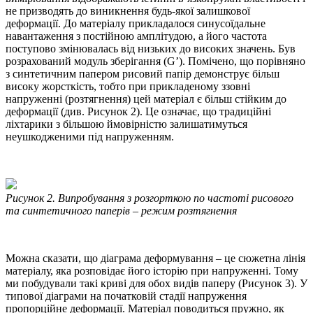
не призводять до виникнення будь-якої залишкової
деформації. До матеріалу прикладалося синусоїдальне
навантаження з постійною амплітудою, а його частота
поступово змінювалась від низьких до високих значень. Був
розрахований модуль зберігання (G’). Помічено, що порівняно
з синтетичним папером рисовий папір демонструє більш
високу жорсткість, тобто при прикладеному ззовні
напруженні (розтягнення) цей матеріал є більш стійким до
деформації (див. Рисунок 2). Це означає, що традиційні
ліхтарики з більшою ймовірністю залишатимуться
неушкодженими під напруженням.
Рисунок 2. Випробування з розгорткою по частоті рисового
та синтетичного паперів – режим розтягнення
Можна сказати, що діаграма деформування – це сюжетна лінія
матеріалу, яка розповідає його історію при напруженні. Тому
ми побудували такі криві для обох видів паперу (Рисунок 3). У
типової діаграми на початковій стадії напруження
пропорційне деформації. Матеріал поводиться пружно, як