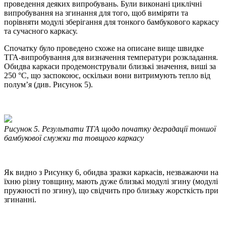
проведення деяких випробувань. Були виконані циклічні
випробування на згинання для того, щоб виміряти та
порівняти модулі зберігання для тонкого бамбукового каркасу
та сучасного каркасу.
Спочатку було проведено схоже на описане вище швидке
ТГА-випробування для визначення температури розкладання.
Обидва каркаси продемонстрували близькі значення, виші за
250 °C, що заспокоює, оскільки вони витримують тепло від
полум’я (див. Рисунок 5).
Рисунок 5. Результати ТГА щодо початку деградації тоншої
бамбукової смужки та товщого каркасу
Як видно з Рисунку 6, обидва зразки каркасів, незважаючи на
їхню різну товщину, мають дуже близькі модулі згину (модулі
пружності по згину), що свідчить про близьку жорсткість при
згинанні.