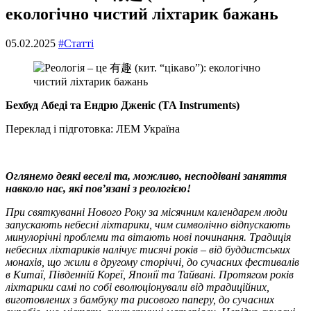
екологічно чистий ліхтарик бажань
05.02.2025
#Статті
Бехбуд Абеді та Ендрю Дженіс (TA Instruments)
Переклад і підготовка: ЛЕМ Україна
Оглянемо деякі веселі та, можливо, несподівані заняття
навколо нас, які пов’язані з реологією!
При святкуванні Нового Року за місячним календарем люди
запускають небесні ліхтарики, чим символічно відпускають
минулорічні проблеми та вітають нові починання. Традиція
небесних ліхтариків налічує тисячі років – від буддистських
монахів, що жили в другому сторіччі, до сучасних фестивалів
в Китаї, Південній Кореї, Японії та Тайвані. Протягом років
ліхтарики самі по собі еволюціонували від традиційних,
виготовлених з бамбуку та рисового паперу, до сучасних