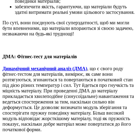
поведінки матеріалів;
забезпечити якість, гарантуючи, що матеріали будуть
здатні витримати реальні умови цільового застосування.
По суті, вони поєднують свої суперздатності, щоб ми могли
бути впевненими, що матеріали впораються зі своєю задачею,
незважаючи на будь-які труднощі!
ДМА: Фітнес-тест для матеріалів
Динамічний механічний аналіз (ДМА)
, що є свого роду
фітнес-тестом для матеріалів, вимірює, як саме вони
розтягуються, згинаються та повертаються в початковий стан
під дією різних температур і сил. Тут йдеться про гнучкість та
міцність матеріалу. При проведенні ДМА до матеріалу
прикладається хвилеподібне (синусоїдальне) навантаження та
ведеться спостереження за тим, наскільки сильно він
деформується. Це дозволяє визначати модуль зберігання та
спостерігати пружну поведінку матеріалу. Більш високий
модуль відповідає жорсткішому матеріалу, тоді як пружність
показує, наскільки добре матеріал може повертатися до його
початкової форми.