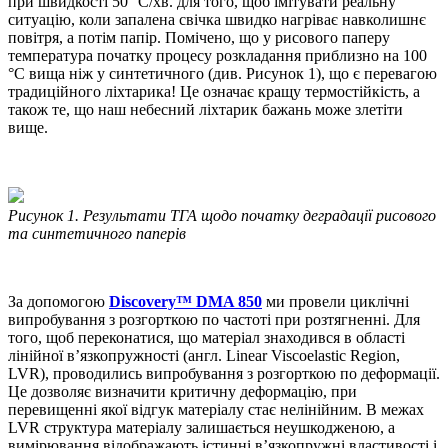
при швидкості 50 °C/хв. для того, щоб імітувати реальну
ситуацію, коли запалена свічка швидко нагріває навколишнє
повітря, а потім папір. Помічено, що у рисового паперу
температура початку процесу розкладання приблизно на 100
°C вища ніж у синтетичного (див. Рисунок 1), що є перевагою
традиційного ліхтарика! Це означає кращу термостійкість, а
також те, що наш небесний ліхтарик бажань може злетіти
вище.
Рисунок 1. Результати ТГА щодо початку деградації рисового
та синтетичного паперів
За допомогою
Discovery™ DMA 850
ми провели циклічні
випробування з розгорткою по частоті при розтягненні. Для
того, щоб переконатися, що матеріал знаходився в області
лінійної в’язкопружності (англ. Linear Viscoelastic Region,
LVR), проводились випробування з розгорткою по деформації.
Це дозволяє визначити критичну деформацію, при
перевищенні якої відгук матеріалу стає нелінійним. В межах
LVR структура матеріалу залишається неушкодженою, а
вимірювання відображають істинні в’язкопружні властивості і