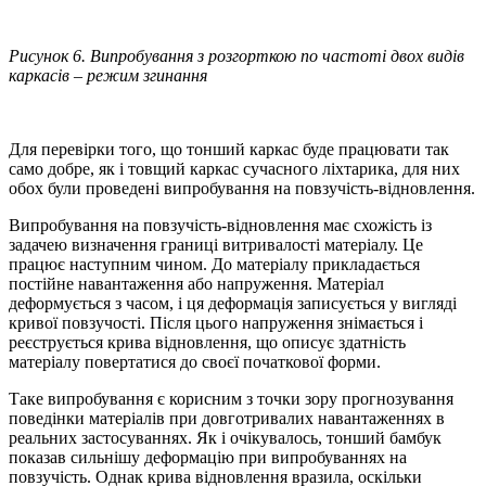
Рисунок 6. Випробування з розгорткою по частоті двох видів
каркасів – режим згинання
Для перевірки того, що тонший каркас буде працювати так
само добре, як і товщий каркас сучасного ліхтарика, для них
обох були проведені випробування на повзучість-відновлення.
Випробування на повзучість-відновлення має схожість із
задачею визначення границі витривалості матеріалу. Це
працює наступним чином. До матеріалу прикладається
постійне навантаження або напруження. Матеріал
деформується з часом, і ця деформація записується у вигляді
кривої повзучості. Після цього напруження знімається і
реєструється крива відновлення, що описує здатність
матеріалу повертатися до своєї початкової форми.
Таке випробування є корисним з точки зору прогнозування
поведінки матеріалів при довготривалих навантаженнях в
реальних застосуваннях. Як і очікувалось, тонший бамбук
показав сильнішу деформацію при випробуваннях на
повзучість. Однак крива відновлення вразила, оскільки