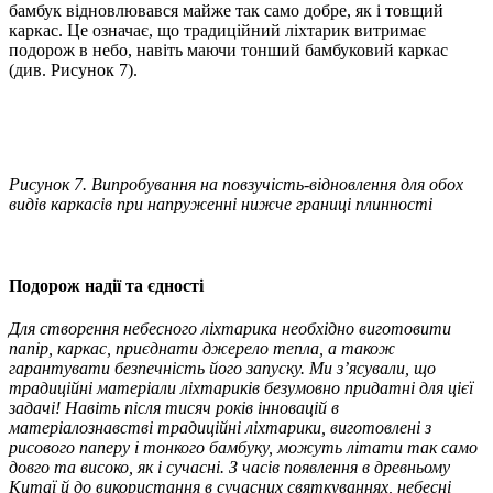
бамбук відновлювався майже так само добре, як і товщий
каркас. Це означає, що традиційний ліхтарик витримає
подорож в небо, навіть маючи тонший бамбуковий каркас
(див. Рисунок 7).
Рисунок 7. Випробування на повзучість-відновлення для обох
видів каркасів при напруженні нижче границі плинності
Подорож надії та єдності
Для створення небесного ліхтарика необхідно виготовити
папір, каркас, приєднати джерело тепла, а також
гарантувати безпечність його запуску. Ми з’ясували, що
традиційні матеріали ліхтариків безумовно придатні для цієї
задачі! Навіть після тисяч років інновацій в
матеріалознавстві традиційні ліхтарики, виготовлені з
рисового паперу і тонкого бамбуку, можуть літати так само
довго та високо, як і сучасні. З часів появлення в древньому
Китаї й до використання в сучасних святкуваннях, небесні