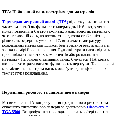
ТГА: Найкращий вагоспостерігач для матеріалів
Термогравіметричний аналіз (ТГА)
відстежує зміни ваги з
часом, зазвичай як функцію температури. Цей інструмент
може повідомити багато важливих характеристик матеріалу,
як от термостійкість, вологовміст і відносна стабільність у
різних атмосферних умовах. ТГА визначає температуру
розкладання матеріалів шляхом безперервної реєстрації ваги
зразка по мірі його нагрівання. Будь-які втрати ваги свідчать
про вивільнення летких компонентів або розкладання
матеріалу. На основі отриманих даних будується ТГА-крива,
що показує втрати ваги як функцію температури. Точка, в якій
має місце значна втрата ваги, може бути ідентифікована як
температура розкладання.
Порівняння рисового та синтетичного паперів
Ми виконали ТГА-випробування традиційного рисового та
сучасного синтетичного паперів за допомогою
Discovery™
TGA 5500
. Випробування проводились в атмосфері повітря