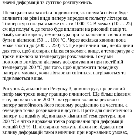
значні деформації та суттєво розтягуючись.
Після цього ми захотіли подивитися, як полум’я свічки буде
впливати на різні види паперу впродовж польоту ліхтарика.
Температура полум’я може сягати 1000 °C. В межах (10 … 25)
см від полум’я, де тепло буде впливати на рисовий папір та
бамбуковий каркас, температура при запалюванні свічки може
бути в діапазоні (50 … 100) °C. Через декілька хвилин вона
може зрости до (200 … 250) °C. Це критичний час, необхідний
для того, щоб ліхтарик піднявся якомога вище, а температура є
трохи нижчою за температури розкладання. Тому ми
повторно виміряли діаграму деформування при постійній
температурі 200 °C для того, щоб відстежити поведінку
паперу в умовах, коли ліхтарики світяться, нагріваються та
піднімаються вище.
Рисунок 4, аналогічно Рисунку 3, демонструє, що рисовий
папір має трохи вищу границю плинності. Ще більш цікавим
є те, що навіть при 200 °C натуральні волокна рисового
паперу запобігають його повному розділенню на частини, а
очевидна точка розривання відсутня. Проте для синтетичного
паперу, на відміну від випадку кімнатної температури, при
200 °C є чітко виражена точка розривання при деформації
меншій 0,5 %. Ці ліхтарики можуть ніколи не піддаватися
впливу деформацій такої величини при нормальних умовах,